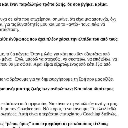
 και έναν παράλληλο τρόπο ζωής, δε σου βγήκε, κρίμα,
υχα σε κάτι που επιχείρησα, σημαίνει ότι είχα μια αποτυχία, όχι
 για τις δυνατότητές μου και με το «αντίο» τους, πάω να
κατάσταση.
άθε άνθρωπος που έχει πλέον χάσει την ελπίδα του από τους
ε, τι θα κάνετε; Όταν μιλάω για κάτι που δεν εξαρτάται από
από μένα; Εγώ, μπορώ να στοχεύω, να σκοπεύω, να επιδιώκω, να
 που θα με σώσει. Άρα, είμαι εξαρτώμενος από κάτι έξω από
ε να δράσουμε για να δημιουργήσουμε τη ζωή που μας αξίζει.
προπονήτρια της ζωής των ανθρώπων; Και πόσο ιδιαίτερος
 «κάστανα από τη φωτιά». Να κάνουν τη «δουλειά» αντί για μας.
h με τον Coachee του. Νέοι όροι, τι να κάνουμε; Το κλειδί εδώ
σωτήρες. Αυτή είναι η τεράστια επιτυχία του Coaching διεθνώς.
ς “μέσος όρος” που περιγράφεται με κάποιους τίτλους;