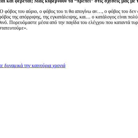
αι και φέρεται; Μας κυβερνούν τα “πρέπει” στις σχέσεις μας με
Ο φόβος του αύριο, ο φόβος του τι θα απογίνω αν…, ο φόβος του δεν α
ο φόβος της απόρριψης, της εγκατάλειψης, και… ο κατάλογος είναι πολ
ινό. Πορευόμαστε μέσα από την παγίδα του ελέγχου που καταντά τυρα
στατευτούμε».
ε δυναμικά την καινούρια χρονιά