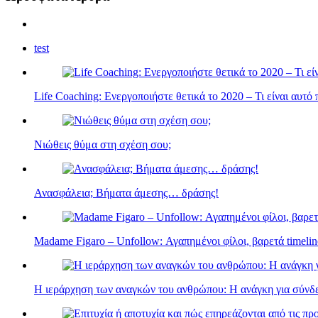
test
Life Coaching: Ενεργοποιήστε θετικά το 2020 – Τι είναι αυτό
Νιώθεις θύμα στη σχέση σου;
Ανασφάλεια; Βήματα άμεσης… δράσης!
Madame Figaro – Unfollow: Αγαπημένοι φίλοι, βαρετά timelin
Η ιεράρχηση των αναγκών του ανθρώπου: Η ανάγκη για σύνδ