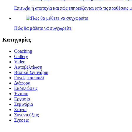
Επιτυχία ή αποτυχία και πώς επηρεάζονται από τις προθέσεις μ
Πώς θα μάθετε να συγχωρείτε
Κατηγορίες
Coaching
Gallery
Video
Αυτοβελτίωση
Βασικά Σεμινάρια
Γονείς και παιδί
Διάφορα
Εκδηλώσεις
Έντυπο
Εργασία
Σεμινάρια
Στόχοι
Συνεντεύξεις
Σχέσεις