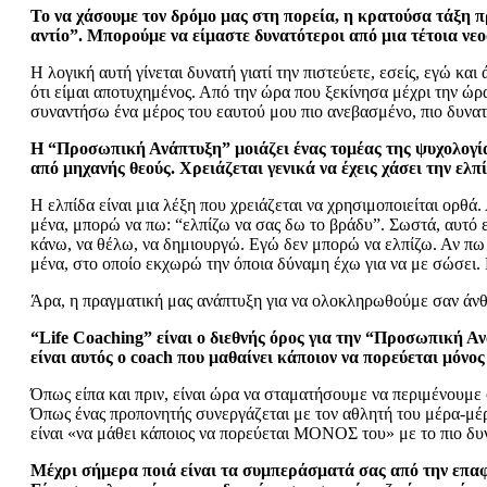
Το να χάσουμε τον δρόμο μας στη πορεία, η κρατούσα τάξη π
αντίο”. Μπορούμε να είμαστε δυνατότεροι από μια τέτοια νε
Η λογική αυτή γίνεται δυνατή γιατί την πιστεύετε, εσείς, εγώ και
ότι είμαι αποτυχημένος. Από την ώρα που ξεκίνησα μέχρι την ώρα
συναντήσω ένα μέρος του εαυτού μου πιο ανεβασμένο, πιο δυνατό,
Η “Προσωπική Ανάπτυξη” μοιάζει ένας τομέας της ψυχολογίας 
από μηχανής θεούς. Χρειάζεται γενικά να έχεις χάσει την ελπ
Η ελπίδα είναι μια λέξη που χρειάζεται να χρησιμοποιείται ορθά.
μένα, μπορώ να πω: “ελπίζω να σας δω το βράδυ”. Σωστά, αυτό ε
κάνω, να θέλω, να δημιουργώ. Εγώ δεν μπορώ να ελπίζω. Αν πω 
μένα, στο οποίο εκχωρώ την όποια δύναμη έχω για να με σώσει. Κι
Άρα, η πραγματική μας ανάπτυξη για να ολοκληρωθούμε σαν άνθ
“Life Coaching” είναι ο διεθνής όρος για την “Προσωπική 
είναι αυτός ο coach που μαθαίνει κάποιον να πορεύεται μόνος
Όπως είπα και πριν, είναι ώρα να σταματήσουμε να περιμένουμε 
Όπως ένας προπονητής συνεργάζεται με τον αθλητή του μέρα-μέρα,
είναι «να μάθει κάποιος να πορεύεται ΜΟΝΟΣ του» με το πιο δυνα
Μέχρι σήμερα ποιά είναι τα συμπεράσματά σας από την επαφ