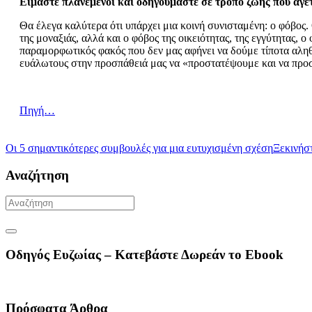
Είμαστε πλανεμένοι και οδηγούμαστε σε τρόπο ζωής που άγετ
Θα έλεγα καλύτερα ότι υπάρχει μια κοινή συνισταμένη: ο φόβος. 
της μοναξιάς, αλλά και ο φόβος της οικειότητας, της εγγύτητας, 
παραμορφωτικός φακός που δεν μας αφήνει να δούμε τίποτα αληθ
ευάλωτους στην προσπάθειά μας να «προστατέψουμε και να προ
Πηγή…
Οι 5 σημαντικότερες συμβουλές για μια ευτυχισμένη σχέση
Ξεκινήστ
Αναζήτηση
Οδηγός Ευζωίας – Κατεβάστε Δωρεάν το Ebook
Πρόσφατα Άρθρα