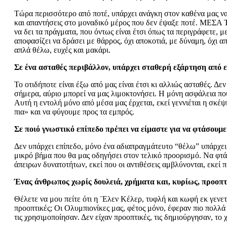
Τώρα περισσότερο από ποτέ, υπάρχει ανάγκη στον καθένα μας να 
και απαντήσεις στο μοναδικό μέρος που δεν έψαξε ποτέ. ΜΕΣΑ
να δει τα πράγματα, που όντως είναι έτσι όπως τα περιγράφετε, μ
αποφασίζει να δράσει με θάρρος, όχι αποκοτιά, με δύναμη, όχι α
απλά θέλω, ευχές και μακάρι.
Σε ένα ασταθές περιβάλλον, υπάρχει σταθερή εξάρτηση από ε
Το οτιδήποτε είναι έξω από μας είναι έτσι κι αλλιώς ασταθές. Δε
σήμερα, αύριο μπορεί να μας λιμοκτονήσει. Η μόνη ασφάλεια που
Αυτή η εντολή μόνο από μέσα μας έρχεται, εκεί γεννιέται η σκέψη
πια» και να φύγουμε προς τα εμπρός.
Σε ποιό γνωστικό επίπεδο πρέπει να είμαστε για να φτάσουμε
Δεν υπάρχει επίπεδο, μόνο ένα αδιαπραγμάτευτο “θέλω” υπάρχει
μικρό βήμα που θα μας οδηγήσει στον τελικό προορισμό. Να φτά
άπειρων δυνατοτήτων, εκεί που οι αντιθέσεις αμβλύνονται, εκεί 
Ένας άνθρωπος χωρίς δουλειά, χρήματα και, κυρίως, προοπτι
Θέλετε να μου πείτε ότι η ¨Ελεν Κέλερ, τυφλή και κωφή εκ γενετή
προοπτικές; Οι Ολυμπιονίκες μας, φέτος μόνο, έφεραν πιο πολλά 
τις χρησιμοποίησαν. Δεν είχαν προοπτικές, τις δημιούργησαν, το