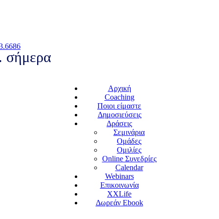
3.6686
.. σήμερα
Αρχική
Coaching
Ποιοι είμαστε
Δημοσιεύσεις
Δράσεις
Σεμινάρια
Ομάδες
Ομιλίες
Online Συνεδρίες
Calendar
Webinars
Επικοινωνία
XXLife
Δωρεάν Ebook