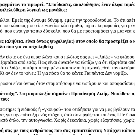
ραγμάτων το τιμωρεί. “Σπούδασες, ακολούθησες έναν άλφα τομέα
οφιλελεύθερη λογική ως μονάδες;
 άλλοι. Εμείς της δίνουμε δύναμη, εμείς την τροφοδοτούμε. Το ότι απέτ
 που κάποιος μου είπε «αντίο» κάτι έμαθα, πήρα πληροφορίες για μένα,
 που είναι για τα πιο δύσκολα, που θα με προετοιμάσει για μια νέα 
(αλήθεια, είναι όντως ψυχολογία;) στον οποίο θα προστρέξει ο κ
ίδα σου για να ασχοληθείς;
 Αν είστε σε ένα αεροπλάνο και ο πιλότος σας πει «ελπίζω» να φτάσουμ
ξαρτάται από εσάς. Πως είναι δυνατόν να ελπίζω για ότι εξαρτάται 
ότι ελπίζω, αυτόματα περιμένω και τον από μηχανής θεό, τον σωτήρα
 αν δεν το κάνει; Ή για πόσο θα το κάνει; Για πάντα; Δεν νομίζω.
ρωποι είναι όντως όταν σταματήσουμε να ελπίζουμε και αποφασίσουμ
Ανάπτυξη”. Στη κυριολεξία σημαίνει Προπόνηση Ζωής. Νοιώθετε 
 του;
σωτήρες ή ειδικούς ή «γκουρού» του οτιδήποτε για να μας βγάλουν τα
 για την επίτευξη ενός στόχου, έτσι συνεργάζεται και ένας Life Coac
τό όπλο, την αυτογνωσία. Χωρίς δεκανίκια, χωρίς εξαρτήσεις, χωρίς 
ή σας με τους ανθρώπους που σας εμπιστεύονται; Υπάρχει κάποιο