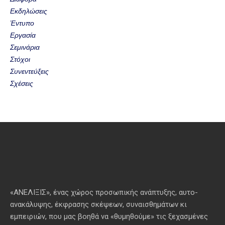
Εκδηλώσεις
Έντυπο
Εργασία
Σεμινάρια
Στόχοι
Συνεντεύξεις
Σχέσεις
«ΑΝΕΛΙΞΙΣ», ένας χώρος προσωπικής ανάπτυξης, αυτo-
ανακάλυψης, έκφρασης σκέψεων, συναισθημάτων κι
εμπειριών, που μας βοηθά να «θυμηθούμε» τις ξεχασμένες