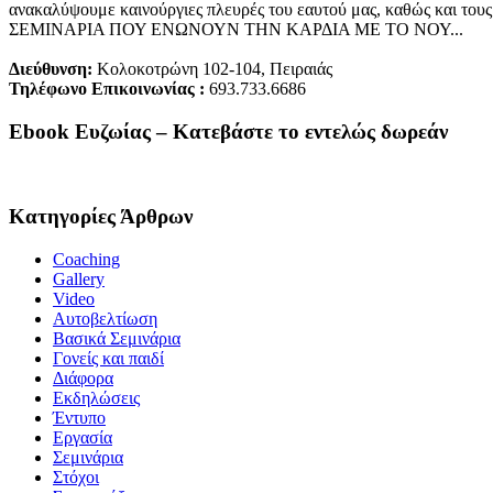
ανακαλύψουμε καινούργιες πλευρές του εαυτού μας, καθώς και τους 
ΣΕΜΙΝΑΡΙΑ ΠΟΥ ΕΝΩΝΟΥΝ ΤΗΝ ΚΑΡΔΙΑ ΜΕ ΤΟ ΝΟΥ...
Διεύθυνση:
Κολοκοτρώνη 102-104, Πειραιάς
Τηλέφωνο Επικοινωνίας :
693.733.6686
Ebook Ευζωίας – Κατεβάστε το εντελώς δωρεάν
Κατηγορίες Άρθρων
Coaching
Gallery
Video
Αυτοβελτίωση
Βασικά Σεμινάρια
Γονείς και παιδί
Διάφορα
Εκδηλώσεις
Έντυπο
Εργασία
Σεμινάρια
Στόχοι