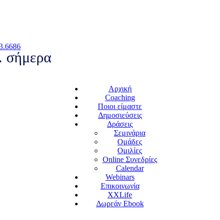
3.6686
.. σήμερα
Αρχική
Coaching
Ποιοι είμαστε
Δημοσιεύσεις
Δράσεις
Σεμινάρια
Ομάδες
Ομιλίες
Online Συνεδρίες
Calendar
Webinars
Επικοινωνία
XXLife
Δωρεάν Ebook