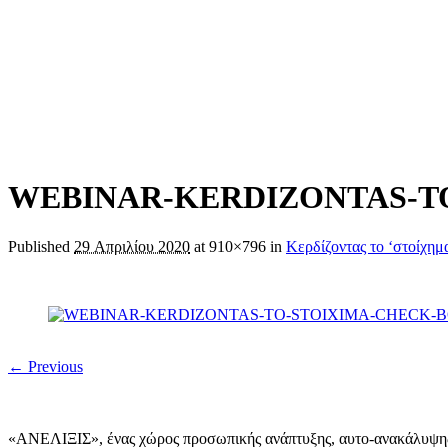
WEBINAR-KERDIZONTAS-T
Published
29 Απριλίου 2020
at 910×796 in
Κερδίζοντας το ‘στοίχημα
← Previous
«ΑΝΕΛΙΞΙΣ», ένας χώρος προσωπικής ανάπτυξης, αυτo-ανακάλυψης, 