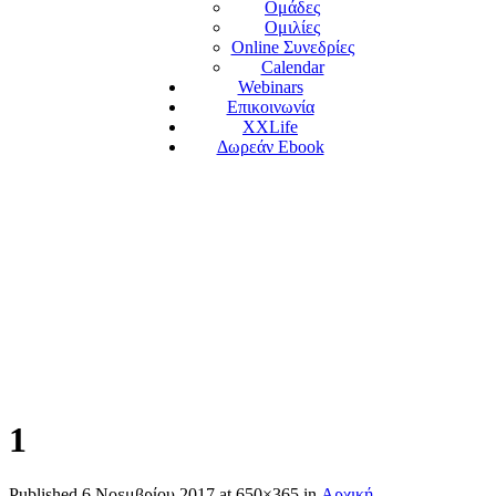
Ομάδες
Ομιλίες
Online Συνεδρίες
Calendar
Webinars
Επικοινωνία
XXLife
Δωρεάν Ebook
1
Published
6 Νοεμβρίου 2017
at 650×365 in
Αρχική
.