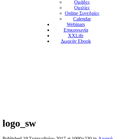
Ομάδες
Ομιλίες
Online Συνεδρίες
Calendar
Webinars
Επικοινωνία
XXLife
Δωρεάν Ebook
logo_sw
Published
19 Σεπτεμβρίου 2017
at 1000×230 in
Αρχική
.