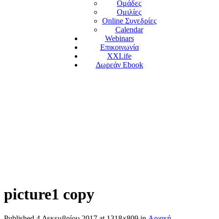
Ομάδες
Ομιλίες
Online Συνεδρίες
Calendar
Webinars
Επικοινωνία
XXLife
Δωρεάν Ebook
picture1 copy
Published
4 Δεκεμβρίου 2017
at 1318×809 in
Αρχική
.