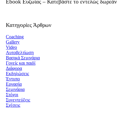
Ebook Ευζωίας – Κατεβάστε το εντελώς δωρεάν
Κατηγορίες Άρθρων
Coaching
Gallery
Video
Αυτοβελτίωση
Βασικά Σεμινάρια
Γονείς και παιδί
Διάφορα
Εκδηλώσεις
Έντυπο
Εργασία
Σεμινάρια
Στόχοι
Συνεντεύξεις
Σχέσεις