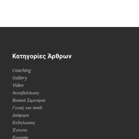
Κατηγορίες Άρθρων
Coaching
Gallery
Video
Αυτοβελτίωση
Βασικά Σεμινάρια
Γονείς και παιδί
Διάφορα
Εκδηλώσεις
Έντυπο
Εργασία