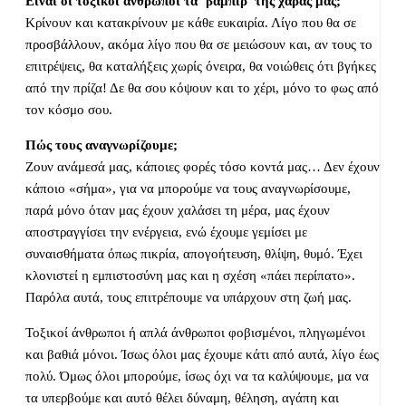
Είναι οι τοξικοί άνθρωποι τα ‘βαμπίρ’ της χαράς μας;
Κρίνουν και κατακρίνουν με κάθε ευκαιρία. Λίγο που θα σε
προσβάλλουν, ακόμα λίγο που θα σε μειώσουν και, αν τους το
επιτρέψεις, θα καταλήξεις χωρίς όνειρα, θα νοιώθεις ότι βγήκες
από την πρίζα! Δε θα σου κόψουν και το χέρι, μόνο το φως από
τον κόσμο σου.
Πώς τους αναγνωρίζουμε;
Ζουν ανάμεσά μας, κάποιες φορές τόσο κοντά μας… Δεν έχουν
κάποιο «σήμα», για να μπορούμε να τους αναγνωρίσουμε,
παρά μόνο όταν μας έχουν χαλάσει τη μέρα, μας έχουν
αποστραγγίσει την ενέργεια, ενώ έχουμε γεμίσει με
συναισθήματα όπως πικρία, απογοήτευση, θλίψη, θυμό. Έχει
κλονιστεί η εμπιστοσύνη μας και η σχέση «πάει περίπατο».
Παρόλα αυτά, τους επιτρέπουμε να υπάρχουν στη ζωή μας.
Τοξικοί άνθρωποι ή απλά άνθρωποι φοβισμένοι, πληγωμένοι
και βαθιά μόνοι. Ίσως όλοι μας έχουμε κάτι από αυτά, λίγο έως
πολύ. Όμως όλοι μπορούμε, ίσως όχι να τα καλύψουμε, μα να
τα υπερβούμε και αυτό θέλει δύναμη, θέληση, αγάπη και