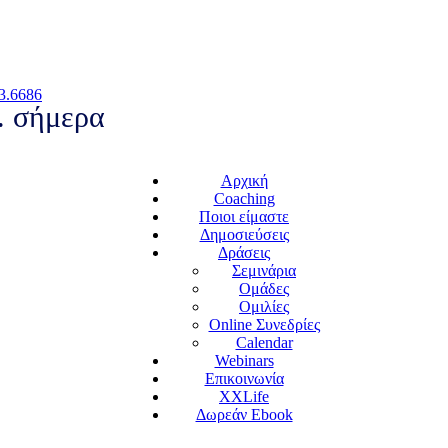
3.6686
.. σήμερα
Αρχική
Coaching
Ποιοι είμαστε
Δημοσιεύσεις
Δράσεις
Σεμινάρια
Ομάδες
Ομιλίες
Online Συνεδρίες
Calendar
Webinars
Επικοινωνία
XXLife
Δωρεάν Ebook