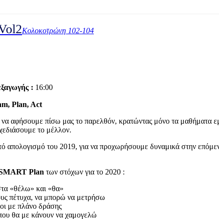
Vol2
Κολοκοτρώνη 102-104
ξαγωγής :
16:00
am
,
Plan
,
Act
α να αφήσουμε πίσω μας το παρελθόν, κρατώντας μόνο τα μαθήματα εμ
σχεδιάσουμε το μέλλον.
τό απολογισμό του 2019, για να προχωρήσουμε δυναμικά στην επόμεν
SMART
Ρ
lan
των στόχων για το 2020 :
ιστα «θέλω» και «θα»
 τους πέτυχα, να μπορώ να μετρήσω
ένοι με πλάνο δράσης
οί που θα με κάνουν να χαμογελώ