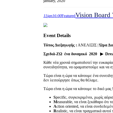
january, 2020
Vision Board 
11
jan
16:00
Featured
Event Details
Τόπος Διεξαγωγής :
ΑΝΕΛΙΞΙΣ |
Ώρα Διε
Σχεδιά-ΖΩ ένα δυναμικό 2020
▶
Dre
Κάθε νέα χρονιά σηματοδοτεί την ευκαιρί
συνειδητότητα, να οραματιστούμε και να 
Τώρα είναι η ώρα να κάνουμε ένα συνειδη
δεν λειτούργησε όπως θα θέλαμε.
Τώρα είναι η ώρα να κάνουμε το δικό μας
S
pecific, συγκεκριμένοι, χωρίς αόρ
M
easurable, να είναι ξεκάθαρο ότι
A
ction oriented, να είναι συνδεδεμ
R
ealistic, να είναι πραγματικά αυτ