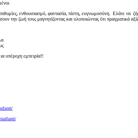
μένοι
επιθυμίες, ενθουσιασμό, φαντασία, πίστη, ευγνωμοσύνη. Ελάτε να ζή
ουν την ζωή τους μαγνητίζοντας και υλοποιώντας ότι πραγματικά αξί
λα
υς
ια υπέροχη εμπειρία!!
ifanti/
iaifanti/