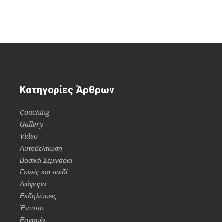
Κατηγορίες Άρθρων
Coaching
Gallery
Video
Αυτοβελτίωση
Βασικά Σεμινάρια
Γονείς και παιδί
Διάφορα
Εκδηλώσεις
Έντυπο
Εργασία