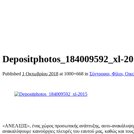
Depositphotos_184009592_xl-20
Published
1 Οκτωβρίου 2018
at 1000×668 in
Σύντροφοι, Φίλοι,
«ΑΝΕΛΙΞΙΣ», ένας χώρος προσωπικής ανάπτυξης, αυτo-ανακάλυψης, 
ανακαλύψουμε καινούργιες πλευρές του εαυτού μας, καθώς και τους 