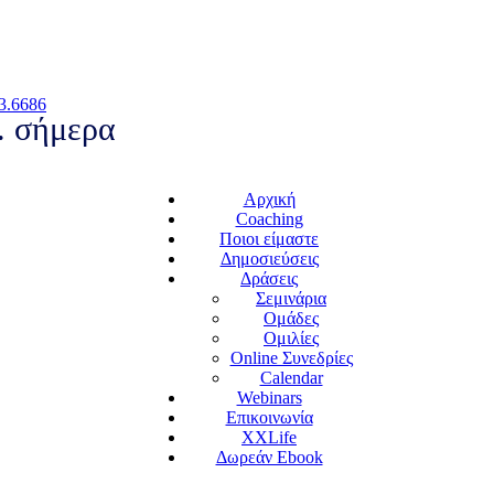
3.6686
.. σήμερα
Αρχική
Coaching
Ποιοι είμαστε
Δημοσιεύσεις
Δράσεις
Σεμινάρια
Ομάδες
Ομιλίες
Online Συνεδρίες
Calendar
Webinars
Επικοινωνία
XXLife
Δωρεάν Ebook