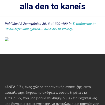
alla den to kaneis
Published
8 Σεπτεμβρίου 2016
at 600×400 in
Τι υπόσχεσαι ότι
θα αλλάξεις κάθε χρονιά… αλλά δεν το κάνεις;
.
«ΑΝΕΛΙΞΙΣ», ένας χώρος προσωπικής ανάπτυξης, αυτo-
ανακάλυψης, έκφρασης σκέψεων, συναισθημάτων κι
εμπειριών, που μας βοηθά να «θυμηθούμε» τις ξεχασμένες
μας δυνάμεις και ικανότητες, να ανακαλύψουμε καινούργιες