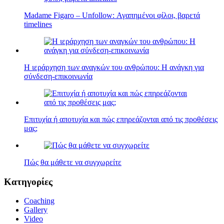
Madame Figaro – Unfollow: Αγαπημένοι φίλοι, βαρετά
timelines
Η ιεράρχηση των αναγκών του ανθρώπου: Η ανάγκη για
σύνδεση-επικοινωνία
Επιτυχία ή αποτυχία και πώς επηρεάζονται από τις προθέσεις
μας;
Πώς θα μάθετε να συγχωρείτε
Κατηγορίες
Coaching
Gallery
Video