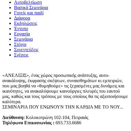
Αυτοβελτίωση
Βασικά Σεμινάρια
Γονείς και παιδί
Διάφορα
Εκδηλώσεις
Έντυπο
Εργασία
Σεμινάρια
Στόχοι
Συνεντεύξεις
Σχέσεις
«ΑΝΕΛΙΞΙΣ», ένας χώρος προσωπικής ανάπτυξης, αυτo-
ανακάλυψης, έκφρασης σκέψεων, συναισθημάτων κι εμπειριών,
που μας βοηθά να «θυμηθούμε» τις ξεχασμένες μας δυνάμεις και
ικανότητες, να ανακαλύψουμε καινούργιες πλευρές του εαυτού
μας, καθώς και τους τρόπους με τους οποίους θα τις αξιοποιήσουμε
καλύτερα.
ΣΕΜΙΝΑΡΙΑ ΠΟΥ ΕΝΩΝΟΥΝ ΤΗΝ ΚΑΡΔΙΑ ΜΕ ΤΟ ΝΟΥ...
Διεύθυνση:
Κολοκοτρώνη 102-104, Πειραιάς
Τηλέφωνο Επικοινωνίας :
693.733.6686